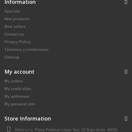
Information
Specials
New products
Best sellers
Contact us
Privacy Policy
Términos y condiciones
Sitemap
My account
My orders
My credit slips
My addresses
My personal info
Store Information
Klimt s.l.u, Plaza Profesor López Ibor, 12 Bajo drcha. 46015