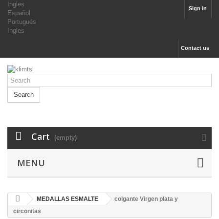
Ingles
Sign in
Español
Portugués
Ingles
Contact us
Search
Cart
(empty)
MENU
MEDALLAS ESMALTE
colgante Virgen plata y
circonitas