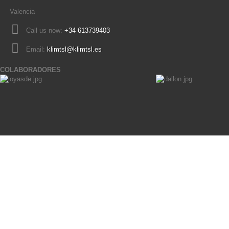
Valencia
Call us now:
+34 613739403
Email:
klimtsl@klimtsl.es
COLABORADORES