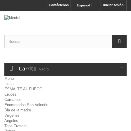
Contáctenos
Iniciar sesión
Español
Carrito
vacío
Menú
Inicio
ESMALTE AL FUEGO
Cruces
Camafeos
Enamorados-San Valentin
Dia de la madre
Vírgenes
Angeles
Tapa-Trasera