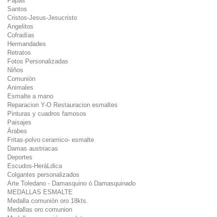
Papas
Santos
Cristos-Jesus-Jesucristo
Angelitos
Cofradías
Hermandades
Retratos
Fotos Personalizadas
Niños
Comunión
Animales
Esmalte a mano
Reparacion Y-O Restauracion esmaltes
Pinturas y cuadros famosos
Paisajes
Árabes
Fritas-polvo ceramico- esmalte
Damas austriacas
Deportes
Escudos-HeráLdica
Colgantes personalizados
Arte Toledano - Damasquino ó Damasquinado
MEDALLAS ESMALTE
Medalla comunión oro 18kts.
Medallas oro comunion