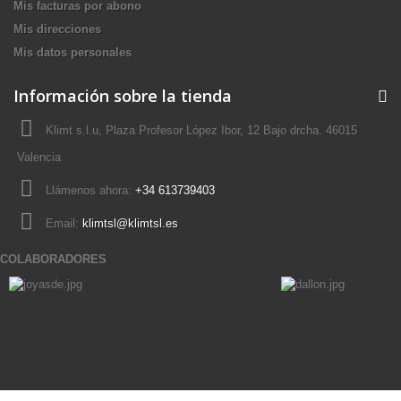
Mis facturas por abono
Mis direcciones
Mis datos personales
Información sobre la tienda
Klimt s.l.u, Plaza Profesor López Ibor, 12 Bajo drcha. 46015
Valencia
Llámenos ahora:
+34 613739403
Email:
klimtsl@klimtsl.es
COLABORADORES