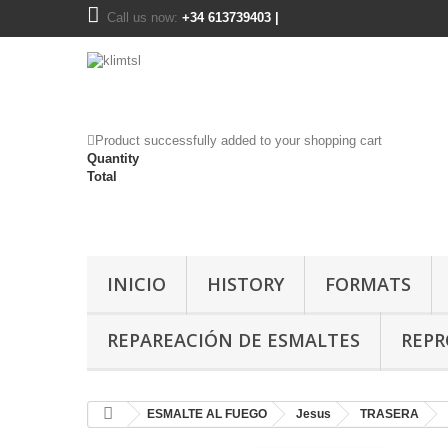
Call us now:
+34 613739403 |
Product successfully added to your shopping cart
Quantity
Total
INICIO
HISTORY
FORMATS
REPAREACIÓN DE ESMALTES
REP
ESMALTE AL FUEGO
Jesus
TRASERA