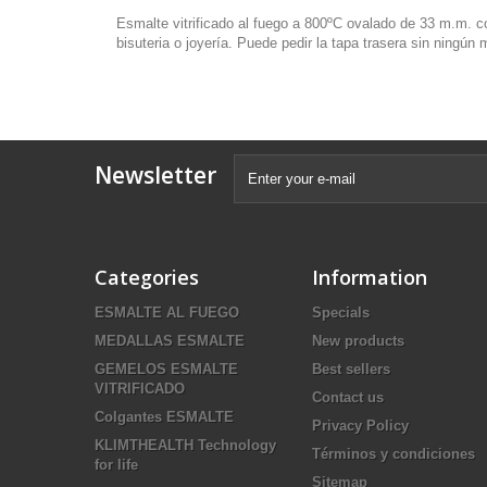
Esmalte vitrificado al fuego a 800ºC ovalado de 33 m.m. c
bisuteria o joyería. Puede pedir la tapa trasera sin ningún 
Newsletter
Categories
Information
ESMALTE AL FUEGO
Specials
MEDALLAS ESMALTE
New products
GEMELOS ESMALTE
Best sellers
VITRIFICADO
Contact us
Colgantes ESMALTE
Privacy Policy
KLIMTHEALTH Technology
Términos y condiciones
for life
Sitemap