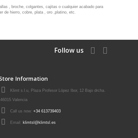
las , broche, colgantes, cajitas o cualquier acabado para
de hierro, cobre, plata , oro ,platino, etc.
Follow us
Store Information
Klimt s.l.u, Plaza Profesor López Ibor, 12 Bajo drcha.
46015 Valencia
Call us now:
+34 613739403
Email:
klimtsl@klimtsl.es