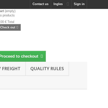
Contact us
Ingles
Sign in
art
(empty)
o products
,00 €
Total
Check out
Proceed to checkout
 FREIGHT
QUALITY RULES