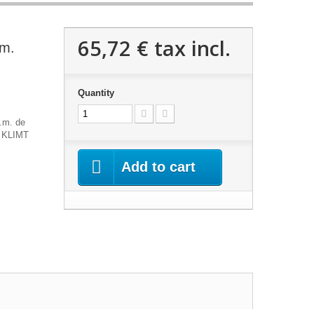
65,72 €
tax incl.
.m.
Quantity
m.m. de
. KLIMT
Add to cart