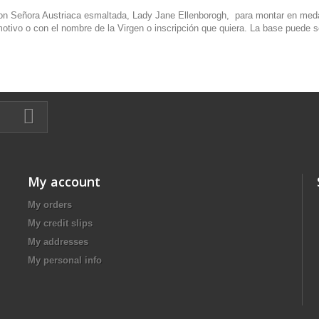
on Señora Austriaca esmaltada, Lady Jane Ellenborogh, para montar en medal
motivo o con el nombre de la Virgen o inscripción que quiera. La base puede ser 
My account
My orders
My credit slips
My addresses
My personal info