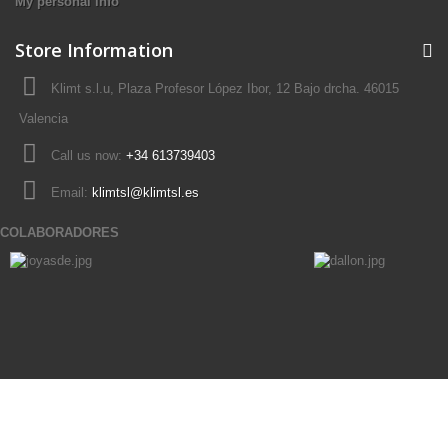
My personal info
Store Information
Klimt s.l.u, Plaza Profesor López Ibor, 12 Bajo drcha. 46015
Valencia
Call us now:
+34 613739403
Email:
klimtsl@klimtsl.es
COLABORADORES