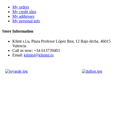
My orders
My credit slips
My addresses
My personal info
Store Information
Klimt s.l.u, Plaza Profesor López Ibor, 12 Bajo drcha. 46015
Valencia
Call us now:
+34 613739403
Email:
klimtsl@klimtsl.es