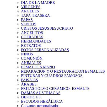
DIA DE LA MADRE
VÍRGENES
ANGELES
TAPA-TRASERA
PAPAS
SANTOS
CRISTOS-JESUS-JESUCRISTO
ANGELITOS
COFRADÍAS
HERMANDADES
RETRATOS
FOTOS PERSONALIZADAS
NINOS
COMUNIÓN
ANIMALES
ESMALTE A MANO
REPARACION Y-O RESTAURACION ESMALTES
PINTURAS Y CUADROS FAMOSOS
PAISAJES
ÁRABES
FRITAS-POLVO CERAMICO- ESMALTE
DAMAS AUSTRIACAS
DEPORTES
ESCUDOS-HERÁLDICA
Colgantes personalizados