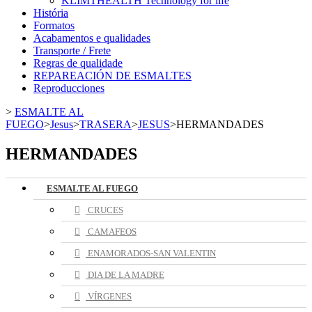
KLIMTHEALTH Technology for life
História
Formatos
Acabamentos e qualidades
Transporte / Frete
Regras de qualidade
REPAREACIÓN DE ESMALTES
Reproducciones
>
ESMALTE AL
FUEGO
>
Jesus
>
TRASERA
>
JESUS
>
HERMANDADES
HERMANDADES
ESMALTE AL FUEGO
CRUCES
CAMAFEOS
ENAMORADOS-SAN VALENTIN
DIA DE LA MADRE
VÍRGENES