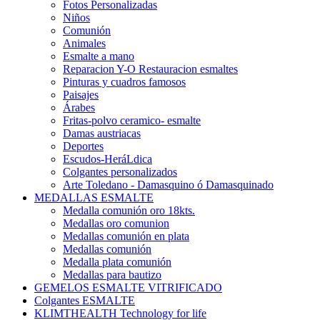
Fotos Personalizadas
Niños
Comunión
Animales
Esmalte a mano
Reparacion Y-O Restauracion esmaltes
Pinturas y cuadros famosos
Paisajes
Árabes
Fritas-polvo ceramico- esmalte
Damas austriacas
Deportes
Escudos-HeráLdica
Colgantes personalizados
Arte Toledano - Damasquino ó Damasquinado
MEDALLAS ESMALTE
Medalla comunión oro 18kts.
Medallas oro comunion
Medallas comunión en plata
Medallas comunión
Medalla plata comunión
Medallas para bautizo
GEMELOS ESMALTE VITRIFICADO
Colgantes ESMALTE
KLIMTHEALTH Technology for life