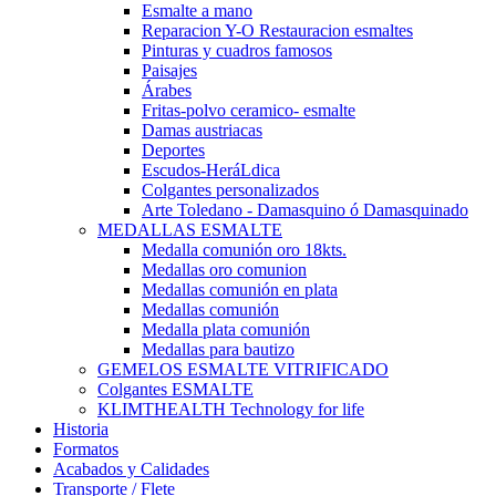
Esmalte a mano
Reparacion Y-O Restauracion esmaltes
Pinturas y cuadros famosos
Paisajes
Árabes
Fritas-polvo ceramico- esmalte
Damas austriacas
Deportes
Escudos-HeráLdica
Colgantes personalizados
Arte Toledano - Damasquino ó Damasquinado
MEDALLAS ESMALTE
Medalla comunión oro 18kts.
Medallas oro comunion
Medallas comunión en plata
Medallas comunión
Medalla plata comunión
Medallas para bautizo
GEMELOS ESMALTE VITRIFICADO
Colgantes ESMALTE
KLIMTHEALTH Technology for life
Historia
Formatos
Acabados y Calidades
Transporte / Flete