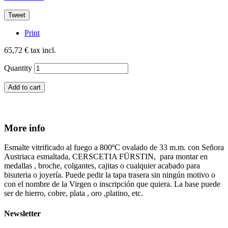
Tweet
Print
65,72 €
tax incl.
Quantity
Add to cart
More info
Esmalte vitrificado al fuego a 800ºC ovalado de 33 m.m. con Señora
Austriaca esmaltada, CERSCETIA FÜRSTIN, para montar en
medallas , broche, colgantes, cajitas o cualquier acabado para
bisuteria o joyería. Puede pedir la tapa trasera sin ningún motivo o
con el nombre de la Virgen o inscripción que quiera. La base puede
ser de hierro, cobre, plata , oro ,platino, etc.
Newsletter