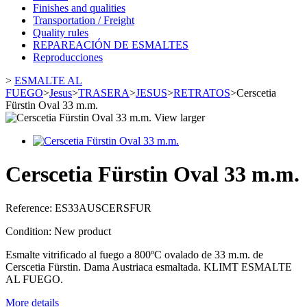
Finishes and qualities
Transportation / Freight
Quality rules
REPAREACIÓN DE ESMALTES
Reproducciones
>
ESMALTE AL
FUEGO
>
Jesus
>
TRASERA
>
JESUS
>
RETRATOS
>
Cerscetia
Fürstin Oval 33 m.m.
View larger
Cerscetia Fürstin Oval 33 m.m.
Reference:
ES33AUSCERSFUR
Condition:
New product
Esmalte vitrificado al fuego a 800ºC ovalado de 33 m.m. de
Cerscetia Fürstin. Dama Austriaca esmaltada. KLIMT ESMALTE
AL FUEGO.
More details