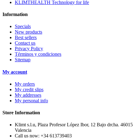
KLIMTHEALTH Technology for life
Information
Specials
New products
Best sellers
Contact us
Privacy Policy
Términos y condiciones
Sitemap
My account
My orders
My credit slips
My addresses
My personal info
Store Information
Klimt s.l.u, Plaza Profesor López Ibor, 12 Bajo drcha. 46015
Valencia
Call us now:
+34 613739403